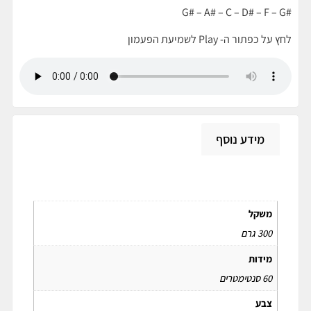
#G# – A# – C – D# – F – G
לחץ על כפתור ה- Play לשמיעת הפעמון
מידע נוסף
מידע נוסף
משקל
300 גרם
מידות
60 סנטימטרים
צבע