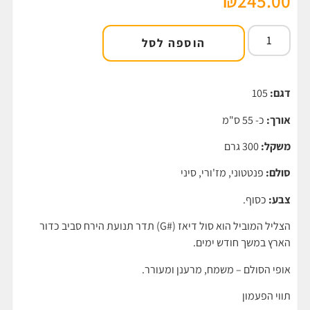
₪
245.00
הוספה לסל
דגם:
105
אורך:
כ- 55 ס"מ
משקל:
300 גרם
סולם:
פנטטוני, מז'ורי, סיני
צבע:
כסוף.
הצליל המוביל הוא סול דיאז (#G) תדר תנועת הירח סביב כדור
הארץ במשך חודש ימים.
אופי הסולם – משמח, מרענן ומעורר.
תווי הפעמון