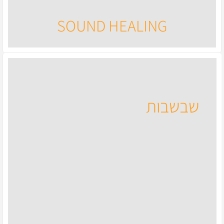
כלי נגינה שונים המיועדים לריפוי בצליל ולמנחי קבוצות.
SOUND HEALING
לחנות
שבשבות
שבשבות
שבשבת נוי מעץ, במגוון צבעים המשמשת לקישוט חצר הבית.
לחנות