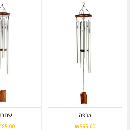
אנפה
שחרור
485.00
₪
565.00