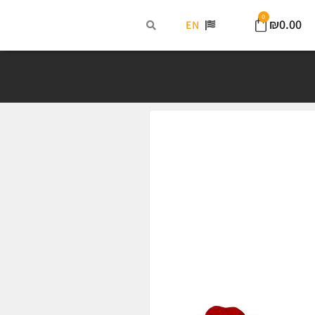
0
₪
0.00
EN