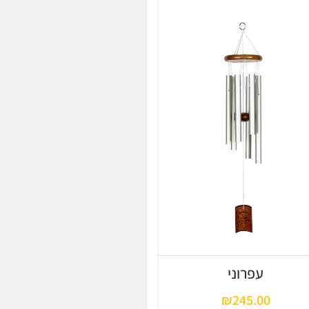
עפרוני
₪
245.00