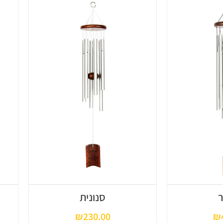
סנונית
₪
230.00
₪