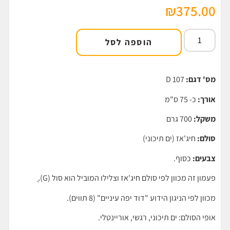
₪
375.00
הוספה לסל
מס' דגם:
D 107
אורך:
כ- 75 ס"מ
משקל:
700 גרם
סולם:
חיג'אז (ים תיכוני)
צבעים:
כסוף.
פעמון זה מכוון לפי סולם חיג'אז וצלילו המוביל הוא סול (G).ֻ
מכוון לפי הניגון הידוע "דוד יפה עיניים" (8 תווים).
אופי הסולם: ים תיכוני, רגשי, אוריינטלי.