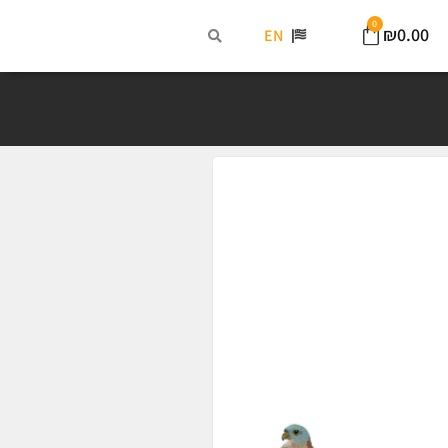
0
₪
0.00
EN