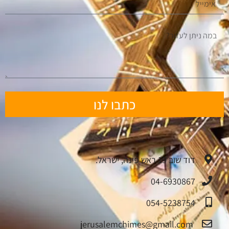
כתבו לנו
דוד שוב 19 ראש פינה, ישראל.
04-6930867
054-5238754
jerusalemchimes@gmail.com‏