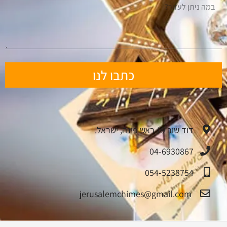
כתבו לנו
דוד שוב 19 ראש פינה, ישראל.
04-6930867
054-5238754
jerusalemchimes@gmail.com‏