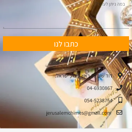
כתבו לנו
דוד שוב 19 ראש פינה, ישראל.
04-6930867
054-5238754
jerusalemchimes@gmail.com‏