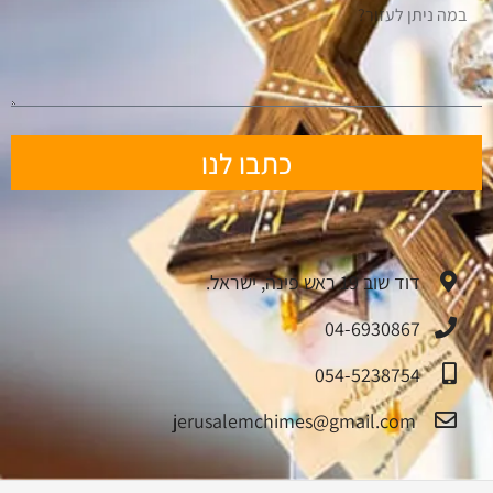
כתבו לנו
דוד שוב 19 ראש פינה, ישראל.
04-6930867
054-5238754
jerusalemchimes@gmail.com‏