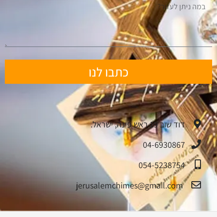
כתבו לנו
דוד שוב 19 ראש פינה, ישראל.
04-6930867
054-5238754
jerusalemchimes@gmail.com‏