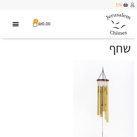
EN
0
₪
0.00
שחף