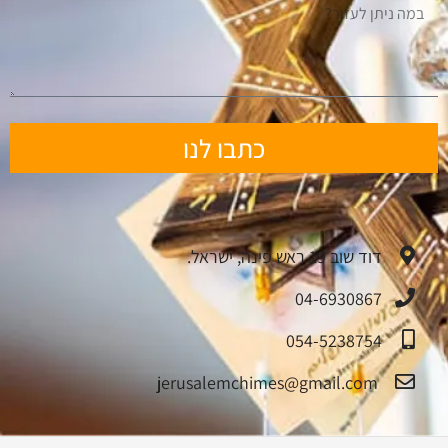
כתבו לנו
דוד שוב 19 ראש פינה, ישראל.
04-6930867
054-5238754
jerusalemchimes@gmail.com‏