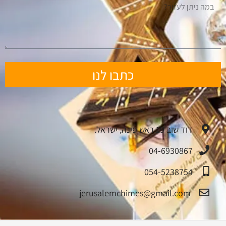
כתבו לנו
דוד שוב 19 ראש פינה, ישראל.
04-6930867
054-5238754
jerusalemchimes@gmail.com‏