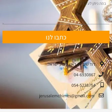
כתבו לנו
דוד שוב 19 ראש פינה, ישראל.
04-6930867
054-5238754
jerusalemchimes@gmail.com‏