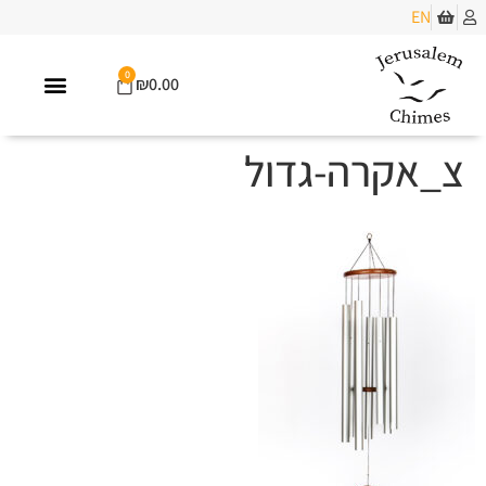
EN
0
₪
0.00
צ_אקרה-גדול