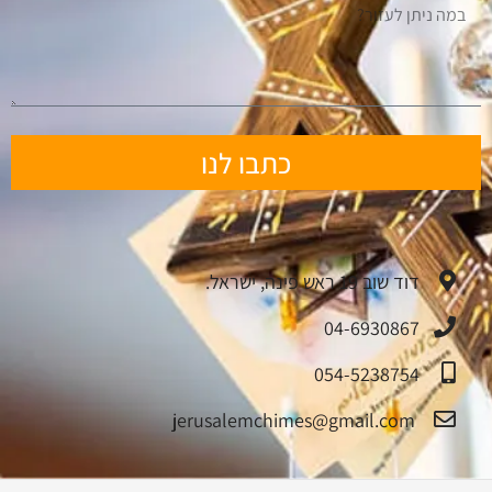
כתבו לנו
דוד שוב 19 ראש פינה, ישראל.
04-6930867
054-5238754
jerusalemchimes@gmail.com‏