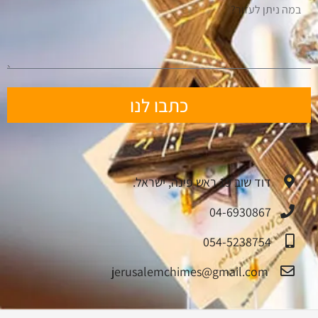
כתבו לנו
דוד שוב 19 ראש פינה, ישראל.
04-6930867
054-5238754
jerusalemchimes@gmail.com‏