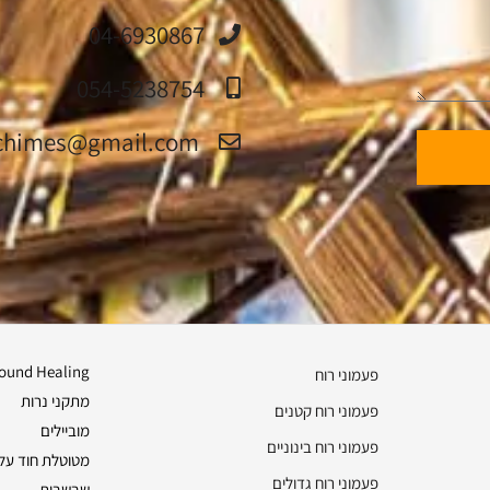
04-6930867
054-5238754
jerusalemchimes@gmail.com‏
ound Healing
פעמוני רוח
מתקני נרות
פעמוני רוח קטנים
מוביילים
פעמוני רוח בינוניים
מטוטלת חוד על 
פעמוני רוח גדולים
שבשבות