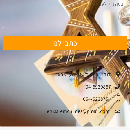
כתבו לנו
דוד שוב 19 ראש פינה, ישראל.
04-6930867
054-5238754
jerusalemchimes@gmail.com‏