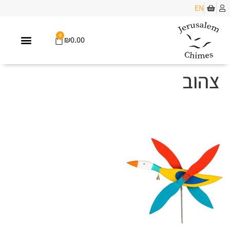
EN
0
₪
0.00
צהוב