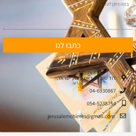
כתבו לנו
דוד שוב 19 ראש פינה, ישראל.
04-6930867
054-5238754
jerusalemchimes@gmail.com‏