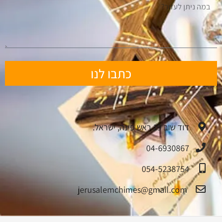
כתבו לנו
דוד שוב 19 ראש פינה, ישראל.
04-6930867
054-5238754
jerusalemchimes@gmail.com‏