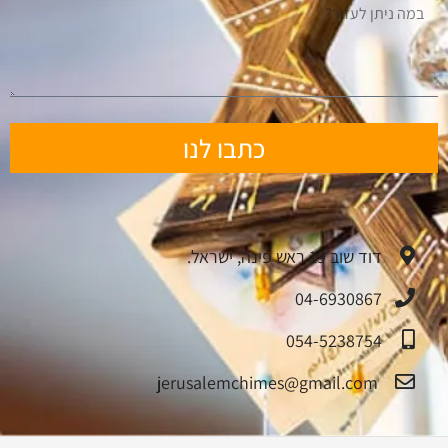
כתבו לנו
דוד שוב 19 ראש פינה, ישראל.
04-6930867
054-5238754
jerusalemchimes@gmail.com‏