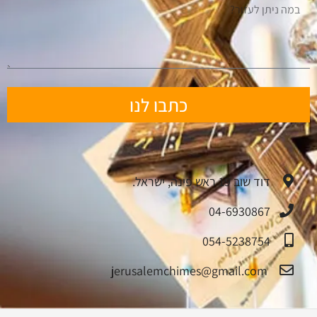
כתבו לנו
דוד שוב 19 ראש פינה, ישראל.
04-6930867
054-5238754
jerusalemchimes@gmail.com‏