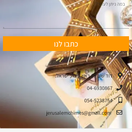
כתבו לנו
דוד שוב 19 ראש פינה, ישראל.
04-6930867
054-5238754
jerusalemchimes@gmail.com‏