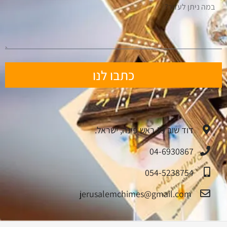
כתבו לנו
דוד שוב 19 ראש פינה, ישראל.
04-6930867
054-5238754
jerusalemchimes@gmail.com‏