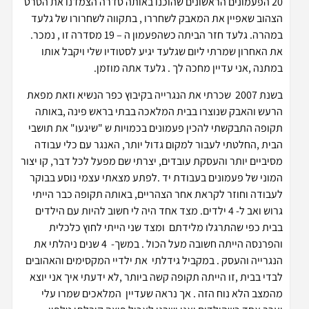
20 הפעמונים הראשונים שהוכנו באותה סדרה הצמדנו את הסרט
הצהוב שאפיין את המאבק לשחררו , בתקווה לשחרורו של גלעד
במהרה. גלעד חזר הביתה כשהפעמון ה – 19 מסדרה זו , נמכר.
את האחרון שמרתי ליום שגלעד יגיע לסטודיו שלי ויקבל אותו
במתנה ,אני עדיין מחכה לך . גלעד אתה מוזמן.
בשנת 2007 שכרתי את הנגרייה בקיבוץ כפר הנשיא וזאת מפאת
הרעש והאבק שנוצרו בבית המלאכה בבתי בראש פינה ,באותה
תקופה התבקשתי להכין פעמונים בכמויות ש "שיגעו" את תושבי
הבית ,החלטתי לעבור למקום גדול יותר, האנגר עם כלי עבודה
מסיביים יותר והעסקת עובדים, יצרתי שם מפעל לכל דבר, קו יצור
המוני של פעמונים בעבודת יד .לפתע מצאתי עצמי נוסע בבוקר
לעבודה וחוזר לקראת אחר הצהריים, באותה תקופה כבר הייתי
גרוש ואב ל- 4 ילדים. מצד אחד היה לי חשוב להיות עם הילדים
בבית כפי שהתרגלו מלידתם ומצד שני הייתי לחוץ כלכלית
והפרנסה הייתה חשובה מעל הכול . במשך- 4 שנים ניהלתי את
הנגרייה והעסק . במקביל גידלתי את ילדיי המקסימים והאהובים
לבדי בבית ,זו הייתה תקופה קשה ביותר ,לא ידעתי איך אני יוצא
מהמצב הלא נוח הזה . אך נראה שעדיין המלאכים שמרו עלי