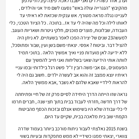
וערב אחד כשהילדים ואני ישבנו לאכול פיצה קיבלתי טלפון
מהקיבוץ "הנגרייה עולה באש" נסענו לשם מיד אני והילדים ,
לעניינו נגלה מראה מטורף. אש ענקית שכזאת לא ראיתי עד
לאותו לילה וכל מה שהיה לי עד אז.. בתוכה . כל הציוד הטכני, כלי
העבודה, שבלונות, מוצרים מוכנים, חלקי גיטרות ושאריות העוגב.
למעשה23 שנים של יצירה הפכו לאפר בשעתיים. לא ניתן היה
להציל דבר. וביטוח ? אפסי. יצאתי משם בשן ועין ,שבור ומתוסכל,
ללא ידיעה לאן מועדות פניי ואיך אמשיך הלאה . בתוכי תמיד
לוותה אותי הידיעה שאני בשליחות ואני חייב להמשיך עם
הפעמונים , גם אבי משה רובין ז"ל פשט רגל בילדותי ובמו עניי
ראיתיו יוצא ממצב זה והוא אב לעשרה ילדים . חשוב גם היה לי
להראות לילדיי שאבא שלהם לא נשבר ,אבא ממשיך הלאה.
נראה שזו הייתה הדרך היחידה לסיים פרק זה של חיי ופתיחתה
של דרך חדשה ,חזרתי לעבוד בבית בתוך חצי שנה , חברים תרמו
לי כלי עבודה שלא היו בשימוש אצלם ובזכות הכסף מהביטוח
הקמתי שוב בית מלאכה בבית, שקיים עד היום.
בשנת 2015 נאלצתי לעבור ניתוח מורכב ביותר בעמוד שדרה
צווארי ,יצאתי ממנו כשידיי לא ממש מתפקדות ובעיות בשווי