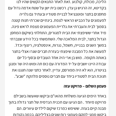
הליכה, מכולת, קולנוע .זאת לאחר התנאים הקשים שהיו לנו
בקדיטא, זה הרגיש גן עדן. רכשנו בית ישן על שטח אדמה גדול עם
מחסנים בחצר ופוטנציאל לבניית סטודיו ובעתיד גם גלריה
לפעמונים על הכביש הראשי לצפת. בינתיים שכרתי חנות קטנה
בסמוך לבית והעברתי את גלריית הפעמונים מצפת לראש פינה.
מיד אחרי ששיפצתי את הבית למגורים, התחלתי בשיקום המחסן
הגדול בחצר, לבית המלאכה שלי. השתמשתי בכל הידע שצברתי
במשך השנים בבנייה, חשמל, נגרות, אינסטלציה, ריצוף וכדו'.
למעשה את כל המבנה שיפצתי בעזרת חברים שגרו אצלי בחצר
באותה תקופה . מוש בן ארי היה אחד העובדים ובסוף כל יום
עבודה היינו יושבים על יד המדורה עם כוס תה ומוש היה שר ומנגן
בגיטרה, הוא לא היה מפורסם, עדיין .לאחר כחצי שנה חגגנו את
חנוכת הבית לסטודיו ביחד עם חברים נוספים מלהקת "שבע".
פעמון השלום – פרויקט עזה
באחד הימים הגיעה משלחת מהאו"ם וביקשו שאעשה בשבילם
פרויקט מיוחד . הם הגיעו עם תכנית הנדסית של חצר גדולה בתוך
מבנה קיים בעזה. ששימש כמרכז שיקום לילדים עיוורים. הם
ביקשו ממני למקם פעמוני רוח שונים בצליליהם, בכמה נקודות