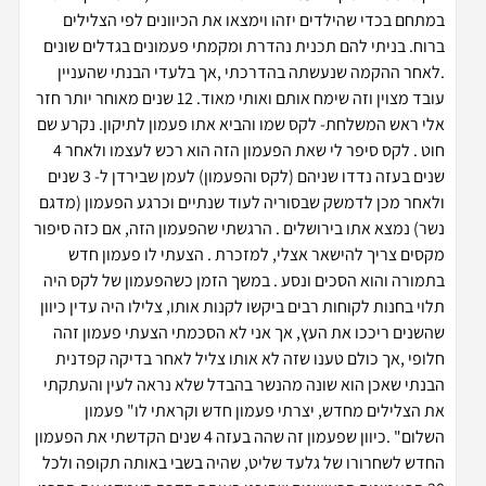
במתחם בכדי שהילדים יזהו וימצאו את הכיוונים לפי הצלילים
ברוח. בניתי להם תכנית נהדרת ומקמתי פעמונים בגדלים שונים
.לאחר ההקמה שנעשתה בהדרכתי ,אך בלעדי הבנתי שהעניין
עובד מצוין וזה שימח אותם ואותי מאוד. 12 שנים מאוחר יותר חזר
אלי ראש המשלחת- לקס שמו והביא אתו פעמון לתיקון. נקרע שם
חוט . לקס סיפר לי שאת הפעמון הזה הוא רכש לעצמו ולאחר 4
שנים בעזה נדדו שניהם (לקס והפעמון) לעמן שבירדן ל- 3 שנים
ולאחר מכן לדמשק שבסוריה לעוד שנתיים וכרגע הפעמון (מדגם
נשר) נמצא אתו בירושלים . הרגשתי שהפעמון הזה, אם כזה סיפור
מקסים צריך להישאר אצלי, למזכרת . הצעתי לו פעמון חדש
בתמורה והוא הסכים ונסע . במשך הזמן כשהפעמון של לקס היה
תלוי בחנות לקוחות רבים ביקשו לקנות אותו, צלילו היה עדין כיוון
שהשנים ריככו את העץ, אך אני לא הסכמתי הצעתי פעמון זהה
חלופי ,אך כולם טענו שזה לא אותו צליל לאחר בדיקה קפדנית
הבנתי שאכן הוא שונה מהנשר בהבדל שלא נראה לעין והעתקתי
את הצלילים מחדש, יצרתי פעמון חדש וקראתי לו" פעמון
השלום" .כיוון שפעמון זה שהה בעזה 4 שנים הקדשתי את הפעמון
החדש לשחרורו של גלעד שליט, שהיה בשבי באותה תקופה ולכל