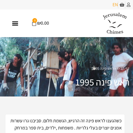
EN
0
₪
0.00
פעמוני הרוח
נקודות מכירה
פרויקטים ואתרי הנצחה
מוצרים נוספים
מגני דויד מעץ מלא
דף הבית
»
ראש פינה 1995
ראש פינה 1995
כשהגענו לראש פינה זה הרגיש, הגשמת חלום. סביבנו גרו עשרות
אמנים יוצרים בעלי גלריות . משפחות ,ילדים, בית ספר במרחק