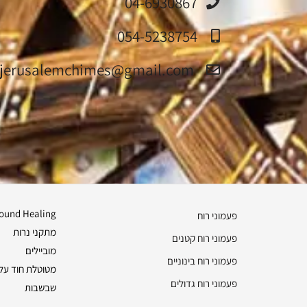
04-6930867
054-5238754
jerusalemchimes@gmail.com‏
ound Healing
פעמוני רוח
מתקני נרות
פעמוני רוח קטנים
מוביילים
פעמוני רוח בינוניים
מטוטלת חוד על 
פעמוני רוח גדולים
שבשבות