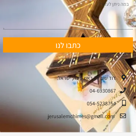
כתבו לנו
דוד שוב 19 ראש פינה, ישראל.
04-6930867
054-5238754
jerusalemchimes@gmail.com‏