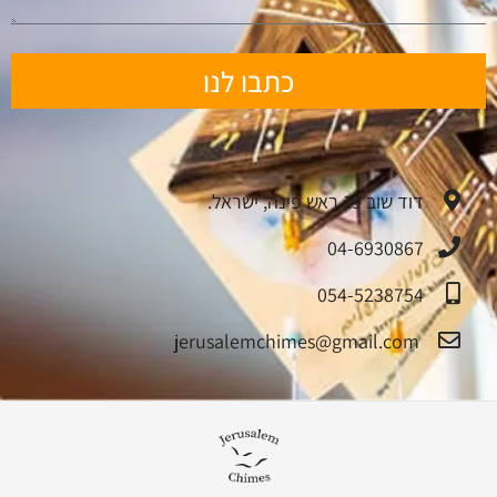
כתבו לנו
דוד שוב 19 ראש פינה, ישראל.
04-6930867
054-5238754
jerusalemchimes@gmail.com‏