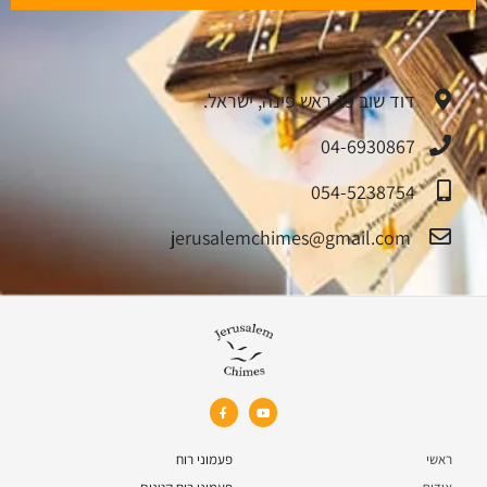
דוד שוב 19 ראש פינה, ישראל.
04-6930867
054-5238754
jerusalemchimes@gmail.com‏
ראשי
פעמוני רוח