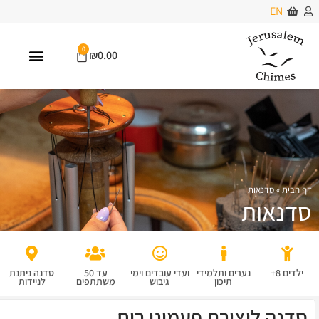
EN
0
₪
0.00
דף הבית
»
סדנאות
סדנאות
ילדים 8+
נערים ותלמידי
ועדי עובדים וימי
עד 50
סדנה ניתנת
תיכון
גיבוש
משתתפים
לניידות
סדנה ליצירת פעמוני רוח...