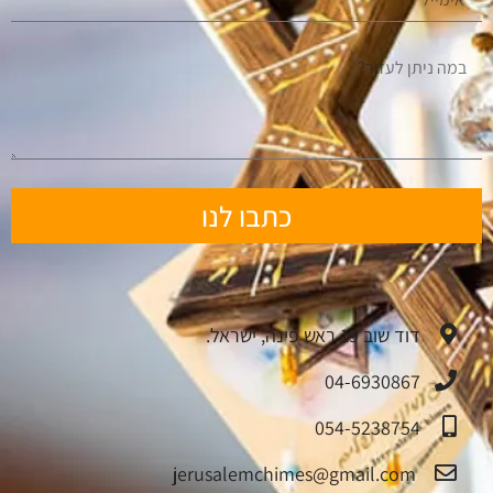
כתבו לנו
דוד שוב 19 ראש פינה, ישראל.
04-6930867
054-5238754
jerusalemchimes@gmail.com‏