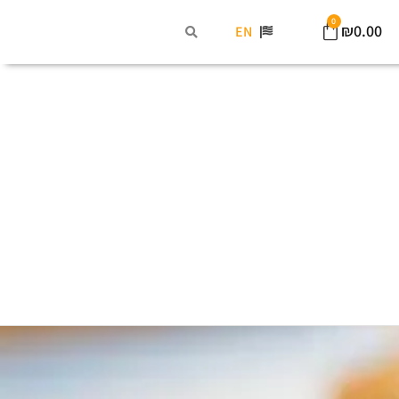
0
₪
0.00
EN