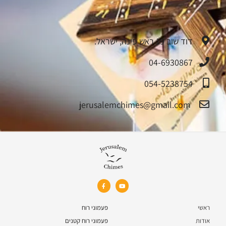
דוד שוב 19 ראש פינה, ישראל.
04-6930867
054-5238754
jerusalemchimes@gmail.com‏
ראשי
פעמוני רוח
אודות
פעמוני רוח קטנים