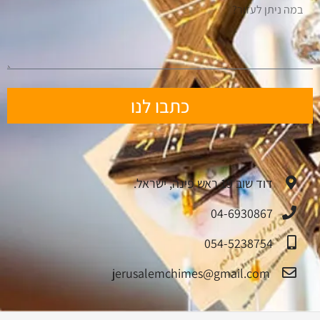
כתבו לנו
דוד שוב 19 ראש פינה, ישראל.
04-6930867
054-5238754
jerusalemchimes@gmail.com‏